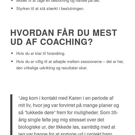
Modet til at tage en beslutning og handle på det.
Styrken til at stå stærkt i beslutningen.
HVORDAN FÅR DU MEST
UD AF COACHING?
Hvis du er klar til forandring.
Hvis du er villig til at arbejde mellem sessionerne – det er her,
den virkelige udvikling og resultater sker.
“Jeg kom i kontakt med Karen i en periode af
mit liv, hvor jeg var forvirret på mange planer og
så ”lukkede døre” frem for muligheder. Som 35-
årig single følte jeg mig stresset over det
biologiske ur, der tikkede løs, samtidig med at
jeg var bange for at springe ud i projekt barn