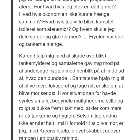
alene. For hvad hvis jeg blev en dårlig mor?
Hvad hvis økonomien ikke kunne hænge
sammen? Hvad hvis jeg ville blive komplet
isoleret som alenemor? Og hvem skulle jeg
dele sorger og glæder med? … Frygten var stor
og tankerne mange.
Karen hjalp mig med at skabe overblik i
tankemylderet og samtalerne gav mig mod på
at undersøge frygten med henblik på at finde ud
af, hvad den bundede i. Samtalerne hjalp mig til
at blive mere fokuseret og tage mit ønske om at
blive mor seriøst. Hvor situationen før havde
syntes umulig, begyndte mulighederne stille og
roligt at dukke frem i takt med, at der kom mere
ro på tankerne og frygten. Selvom jeg endnu
ikke er nået helt i mål i forhold til at blive mor, er
jeg, med Karens hjælp, blevet skubbet udover
rampen i en positiv retning.