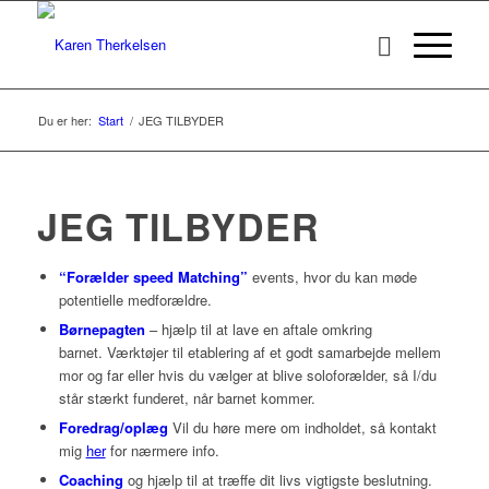
Du er her:
Start
/
JEG TILBYDER
JEG TILBYDER
“Forælder speed Matching”
events, hvor du kan møde
potentielle medforældre.
Børnepagten
– hjælp til at lave en aftale omkring
barnet. Værktøjer til etablering af et godt samarbejde mellem
mor og far eller hvis du vælger at blive soloforælder, så I/du
står stærkt funderet, når barnet kommer.
Foredrag/oplæg
Vil du høre mere om indholdet, så kontakt
mig
her
for nærmere info.
Coaching
og hjælp til at træffe dit livs vigtigste beslutning.